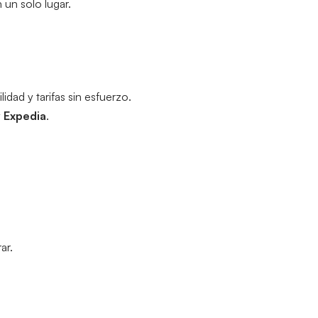
 un solo lugar.
dad y tarifas sin esfuerzo.
y 
Expedia
.
ar.