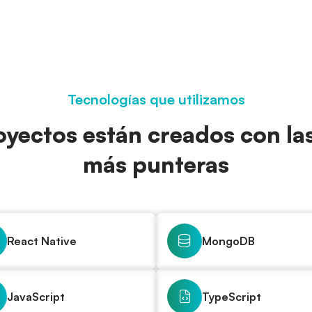
Tecnologías que utilizamos
yectos están creados con la
más punteras
React Native
MongoDB
JavaScript
TypeScript