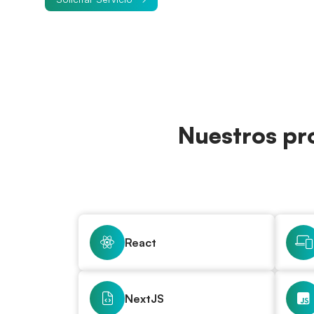
Nuestros pro
React
NextJS