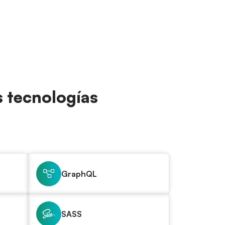
s tecnologías
GraphQL
SASS