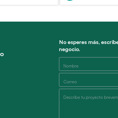
No esperes más, escribe
negocio.
to
Nombre
Correo
Describe tu proyecto breve